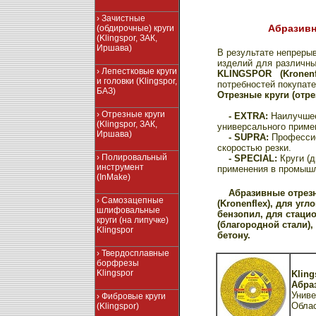
› Зачистные
Абразивн
(обдирочные) круги
(Klingspor, ЗАК,
Иршава)
В результате непреры
изделий для различны
› Лепестковые круги
KLINGSPOR (Kronenf
и головки (Klingspor,
потребностей покупате
БАЗ)
Отрезные круги (отре
› Отрезные круги
- EXTRA:
Наилучшее
(Klingspor, ЗАК,
универсального приме
Иршава)
- SUPRA:
Профессио
скоростью резки.
› Полировальный
- SPECIAL:
Круги (д
инструмент
применения в промышл
(InMake)
Абразивные отрезн
› Самозацепные
(Kronenflex), для у
шлифовальные
бензопил, для стаци
круги (на липучке)
(благородной стали)
Klingspor
бетону.
› Твердосплавные
борфрезы
Klingspor
Kling
Абраз
Униве
› Фибровые круги
Обла
(Klingspor)