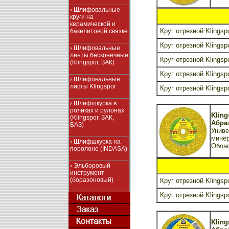
› Шлифовальные
круги на
керамической и
Круг отрезной Klingsp
бакелитовой связке
Круг отрезной Klingsp
› Шлифовальные
ленты бесконечные
Круг отрезной Klingsp
(Klingspor, ЗАК)
Круг отрезной Klingsp
› Шлифовальные
листы Klingspor
Круг отрезной Klingsp
› Шлифшкурка в
роликах и рулонах
Kling
(Klingspor, ЗАК,
Абраз
БАЗ)
Униве
мине
› Шлифшкурка на
Обла
поролоне (INDASA)
› Эльборовый
инструмент
(боразоновый)
Круг отрезной Klingspo
Круг отрезной Klingspo
Kling