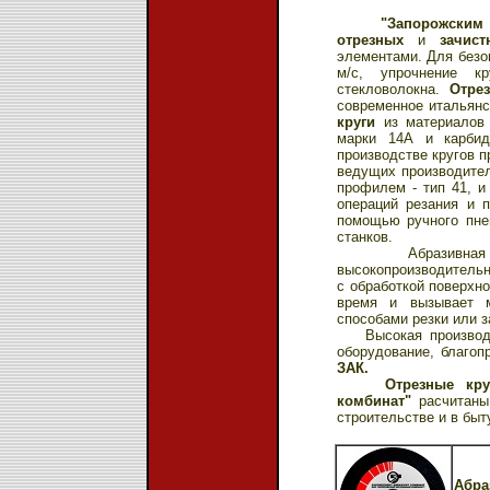
"Запорожским
отрезных
и
зачис
элементами. Для безоп
м/с, упрочнение к
стекловолокна.
Отре
современное итальянс
круги
из материалов 
марки 14А и карбид
производстве кругов 
ведущих производите
профилем - тип 41, и
операций резания и 
помощью ручного пне
станков.
Абразивная рез
высокопроизводительн
с обработкой поверхн
время и вызывает 
способами резки или з
Высокая производите
оборудование, благо
ЗАК.
Отрезные кру
комбинат"
расчитаны
строительстве и в быт
Абра