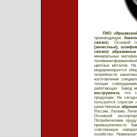
ПАО «Иршавский
производящее
бакел
связке
). Основнй 
(зачистные),
шлифов
связке) абразивные
минеральных материал
поливинилформалево
цветных металов. На
модернизируется обо
потребности заказчи
изготовление специал
точным соблюдение
работающих. Завод и
инструмента
, что т
продукции. На сегод
пользуется спросом н
качественные
абрази
Россию, Латвию, Литву
Основной экспорт
Потребителями проду
промышленности. За
собственную лабора
хозяйство. Номенкла