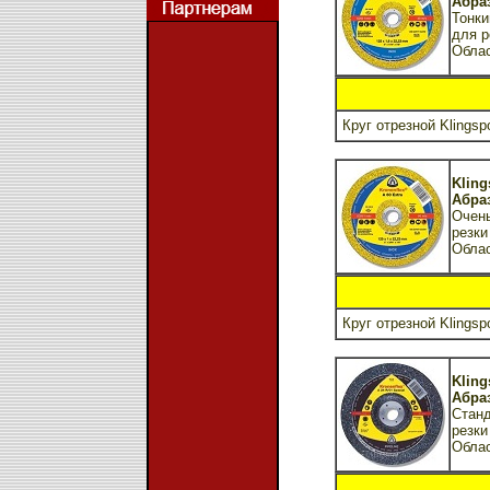
Абраз
Тонки
для р
Обла
Круг отрезной Klingspo
Kling
Абраз
Очень
резки
Обла
Круг отрезной Klingspo
Kling
Абраз
Станд
резки
Обла