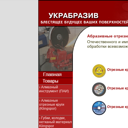
Абразивные отрезные
Отечественного и импо
обработки всевозмож
Отрезные кру
› Алмазный
Отрезные кр
инструмент (ПАИ)
› Алмазные
отрезные круги
Отрезные кр
(Klingspor)
› Губки, колодки,
нетканый материал
Klingspor